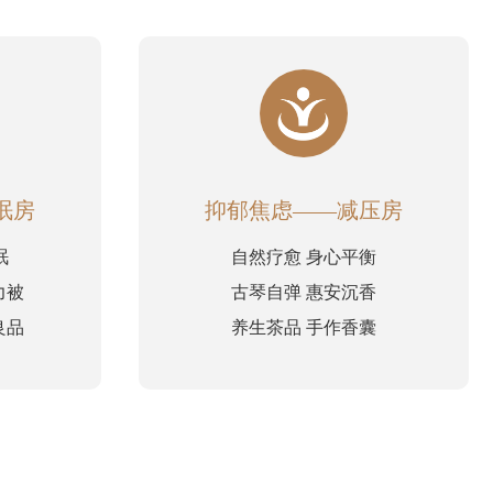
眠房
抑郁焦虑——减压房
眠
自然疗愈 身心平衡
力被
古琴自弹 惠安沉香
良品
养生茶品 手作香囊