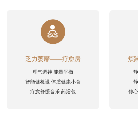
乏力萎靡——疗愈房
烦
理气调神 能量平衡
智能健检设
体质健康小食
疗愈舒缓音乐 药浴包
修