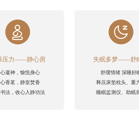
躁压力——静心房
失眠多梦——舒
静心凝神，愉悦身心
舒缓情绪 深睡好
静心香茗，静室焚香
释压床垫枕头、重
心书法，收心入静功法
睡眠监测仪、助眠