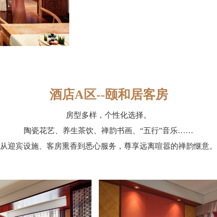
酒店A区--颐和居客房
房型多样，个性化选择。
陶瓷花艺、养生茶饮、禅韵书画、“五行”音乐……
从迎宾设施、客房熏香到悉心服务，尊享远离喧嚣的禅韵惬意。