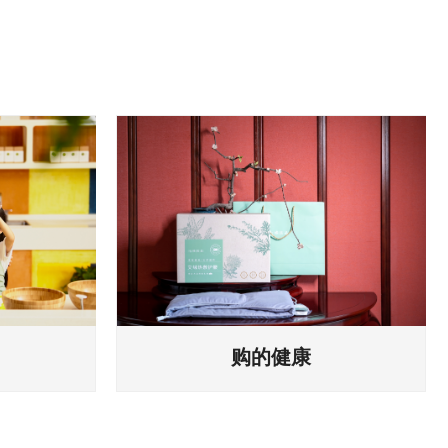
购的健康
通过智能情
约400款七修特色的健康系列产品，
基于测评结
从产品原材的溯源产地、品质等级，
，推荐体系
到产品的配方、研制、工艺，再到包
装的视觉观感...
뀠
购的健康