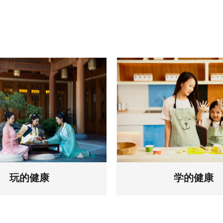
康
学的健康
需要无时无刻浇灌健康和元
打造七修内容课程体系，
洞察不同社群需求，解构不
志疗愈师赋能健康学。
对于休闲生活的细分需求，
果，结合不同个体的需求
娱乐、运动等项目...
化七修特色课程...
뀠
玩的健康
学的健康