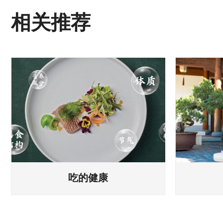
相关推荐
吃的健康
玩的健
七修深谙食养之道，研发“智能营养
美好生活
师”体系，赋能健康食。可根据用户
气。七修
健康状态及偏好，智能推荐个性化健
同年龄段
康餐食方案...
研发康养、
뀠
뀠
吃的健康