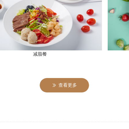
脂餐
减
查看更多
ꅀ