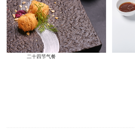
四节气餐
减