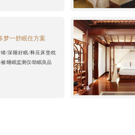
多梦一舒眠住方案
绪/深睡好眠/释压床垫枕
力被/睡眠监测仪/助眠良品
查看更多
ꅀ