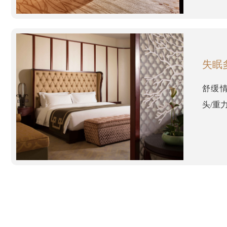
失眠
舒缓情
头/重