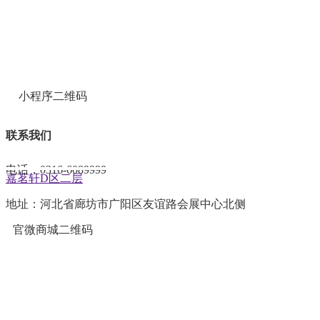
小程序二维码
◆ 节气养生、品茗、茶空间

联系我们
◆ 二十四节气养生宴、节气米线、香茗、茶点

电话：0316-6089999
嘉茗轩D区二层
地址：河北省廊坊市广阳区友谊路会展中心北侧
官微商城二维码