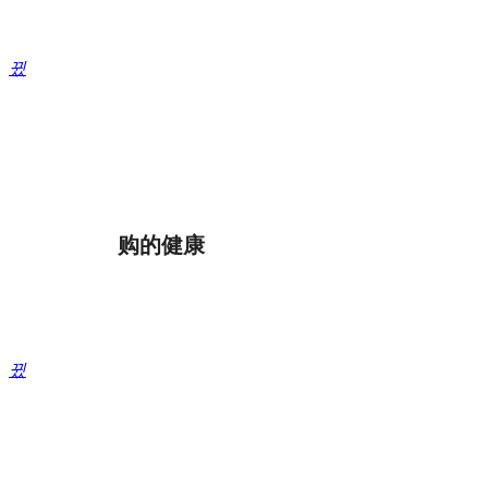
果，结合不同个体的需求，推荐体系
化七修特色课程...
뀠
住的健康
购的健康
根据七修理念，研发“智能情志疗愈
师”体系，赋能健康住。根据评估结
果及健康状态，为用户推荐专属的减
压放松、睡眠改善解决方案...
뀠