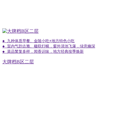
◆ 九种体质早餐、金陵小吃+地方特色小吃

◆ 室内气韵古雅、楹联灯幌，窗外清池飞瀑，绿意幽深

◆ 菜品繁复多样，闻香识味，地方经典按季焕新
大牌档B区二层