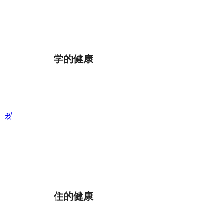
玩的健康
学的健康
美好生活需要无时无刻浇灌健康和元
气。七修洞察不同社群需求，解构不
同年龄段对于休闲生活的细分需求，
研发康养、娱乐、运动等项目...
뀠
学的健康
住的健康
打造七修内容课程体系，通过智能情
志疗愈师赋能健康学。基于测评结