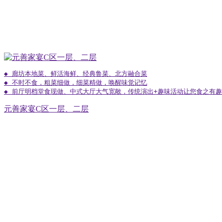
◆ 廊坊本地菜、鲜活海鲜、经典鲁菜、北方融合菜

◆ 不时不食，粗菜细做，细菜精做，唤醒味觉记忆

◆ 前厅明档堂食现做、中式大厅大气宽敞，传统演出+趣味活动让您食之有
元善家宴C区一层、二层