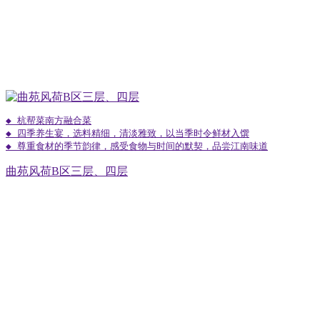
◆ 杭帮菜南方融合菜

◆ 四季养生宴，选料精细，清淡雅致，以当季时令鲜材入馔

曲苑风荷B区三层、四层