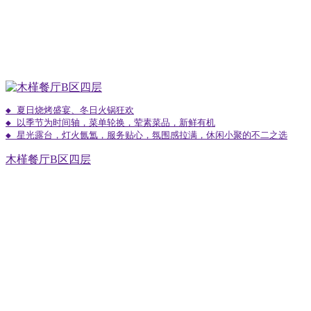
◆ 夏日烧烤盛宴、冬日火锅狂欢

◆ 以季节为时间轴，菜单轮换，荤素菜品，新鲜有机

◆ 星光露台，灯火氤氲，服务贴心，氛围感拉满，休闲小聚的不二之选
木槿餐厅B区四层