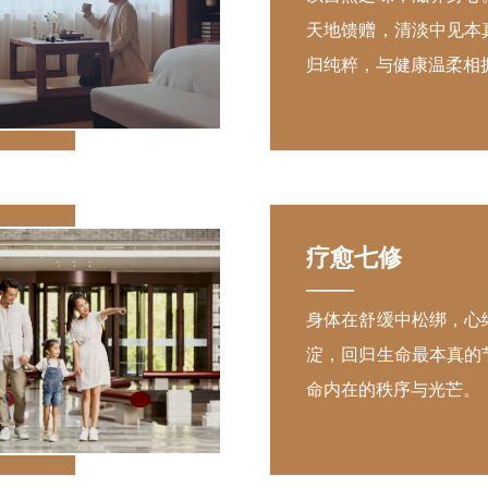
天地馈赠，清淡中见本
归纯粹，与健康温柔相
疗愈七修
——
身体在舒缓中松绑，心
淀，回归生命最本真的
命内在的秩序与光芒。