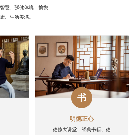
智慧、强健体魄、愉悦
康、生活美满。
书
明德正心
德修大讲堂、经典书籍、德