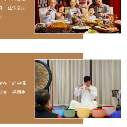
真，让饮食回
拥。
绪在宁静中沉
节奏，寻回生